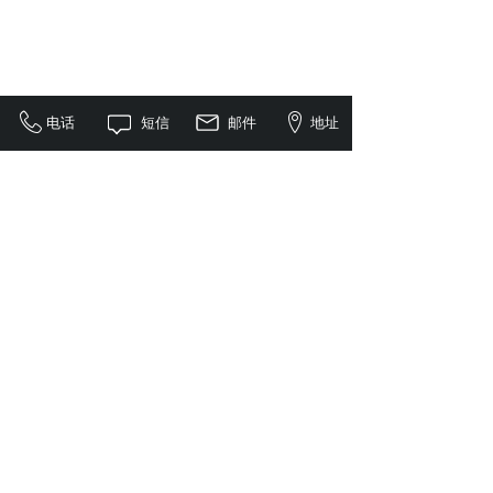
电话
短信
邮件
地址
<
1
>
全国服务咨询电话：
18820239178
邮箱：polyde@163.com
地址：广东省东莞市大岭山镇莞长路大岭山段
26号2号楼102室