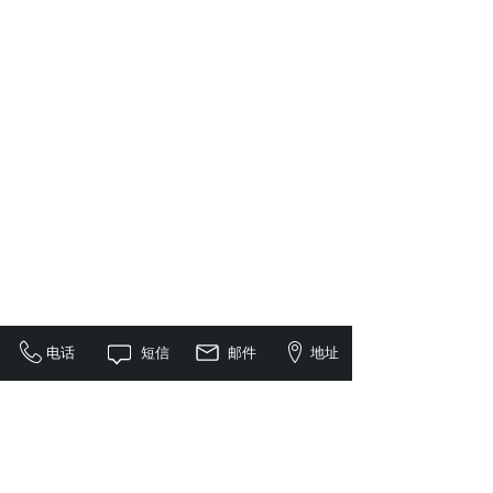
电话
短信
邮件
地址
<
1
>