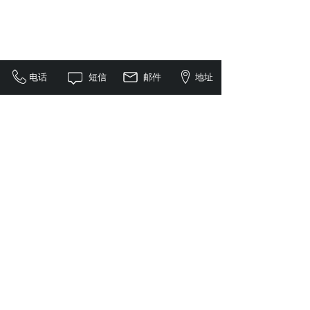
电话
短信
邮件
地址
<
1
>
全国服务咨询电话：
18820239178
邮箱：polyde@163.com
地址：广东省东莞市大岭山镇莞长路大岭山段
26号2号楼102室