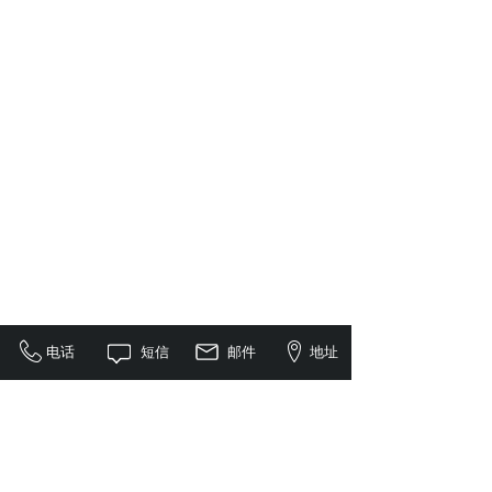
电话
短信
邮件
地址
<
1
>